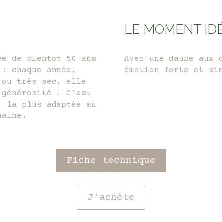
LE MOMENT ID
ée de bientôt 50 ans
Avec une daube aux 
 : chaque année,
émotion forte et si
 ou très sec, elle
 générosité ! C’est
, la plus adaptée au
aine.
Fiche technique
J'achète