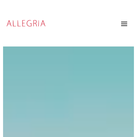
Video
Player