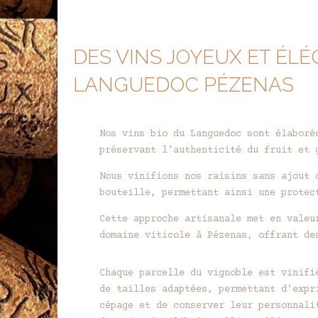
DES VINS JOYEUX ET ÉLÉ
LANGUEDOC PÉZENAS
Nos vins bio du Languedoc sont élaboré
préservant l’authenticité du fruit et 
Nous vinifions nos raisins sans ajout 
bouteille, permettant ainsi une protec
Cette approche artisanale met en valeu
domaine viticole à Pézenas, offrant de
Chaque parcelle du vignoble est vinifi
de tailles adaptées, permettant d’expr
cépage et de conserver leur personnali