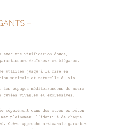
GANTS –
s avec une vinification douce,
garantissant fraîcheur et élégance.
de sulfites jusqu’à la mise en
tion minimale et naturelle du vin.
r les cépages méditerranéens de notre
s cuvées vivantes et expressives.
ée séparément dans des cuves en béton
imer pleinement l’identité de chaque
té. Cette approche artisanale garantit