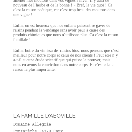
amener mes moutons dans vos vignes l’hiver. Il y aura de
nouveau de l’herbe et de la bonne ! » Bref, la vie quoi ! Ca
c’est la raison poétique, car c’est trop beau des moutons dans
une vigne !
Enfin, on est heureux que nos enfants puissent se gaver de
raisins pendant la vendange sans avoir peur à cause des
produits chimiques que nous n’utilisons plus. Ca c’est la raison
familiale !
Enfin, boire du vin issu de raisins bios, nous pensons que c’est
meilleur pour notre corps et celui de nos clients ! Peut être n’y
a-t-il aucune étude scientifique qui puisse le prouver, mais
nous en avons la conviction dans notre corps. Et c’est cela la
raison la plus importante.
LA FAMILLE D'ABOVILLE
Domaine Allegria
Fontarêche 34720 Caux