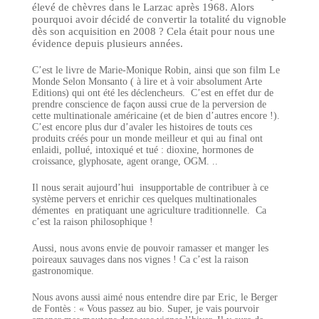
élevé de chèvres dans le Larzac après 1968. Alors
pourquoi avoir décidé de convertir la totalité du vignoble
dès son acquisition en 2008 ? Cela était pour nous une
évidence depuis plusieurs années.
C’est le livre de Marie-Monique Robin, ainsi que son film Le
Monde Selon Monsanto ( à lire et à voir absolument Arte
Editions) qui ont été les déclencheurs. C’est en effet dur de
prendre conscience de façon aussi crue de la perversion de
cette multinationale américaine (et de bien d’autres encore !).
C’est encore plus dur d’avaler les histoires de touts ces
produits créés pour un monde meilleur et qui au final ont
enlaidi, pollué, intoxiqué et tué : dioxine, hormones de
croissance, glyphosate, agent orange, OGM. ..
Il nous serait aujourd’hui insupportable de contribuer à ce
système pervers et enrichir ces quelques multinationales
démentes en pratiquant une agriculture traditionnelle. Ca
c’est la raison philosophique !
Aussi, nous avons envie de pouvoir ramasser et manger les
poireaux sauvages dans nos vignes ! Ca c’est la raison
gastronomique.
Nous avons aussi aimé nous entendre dire par Eric, le Berger
de Fontès : « Vous passez au bio. Super, je vais pourvoir