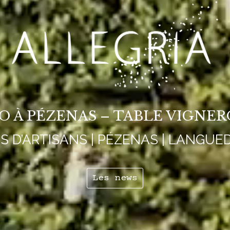
IO À PÉZENAS – TABLE VIGNE
NS D’ARTISANS | PÉZENAS | LANGUE
Les news