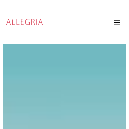
Video
Player