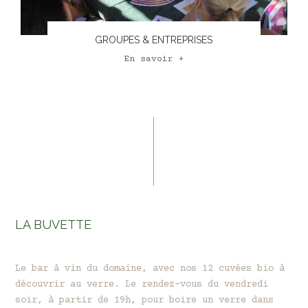
GROUPES & ENTREPRISES
En savoir +
LA BUVETTE
Le bar à vin du domaine, avec nos 12 cuvées bio à
découvrir au verre. Le rendez-vous du vendredi
soir, à partir de 19h, pour boire un verre dans