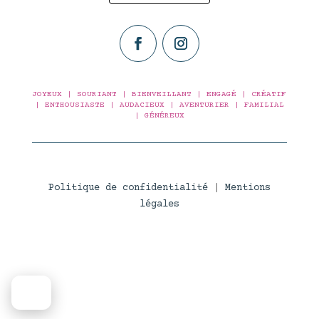
JOYEUX | SOURIANT | BIENVEILLANT | ENGAGÉ | CRÉATIF
| ENTHOUSIASTE | AUDACIEUX | AVENTURIER | FAMILIAL
| GÉNÉREUX
Politique de confidentialité
|
Mentions
légales
🇬🇧