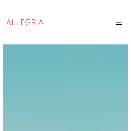
Video
Player