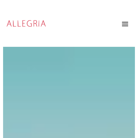
Video
Player