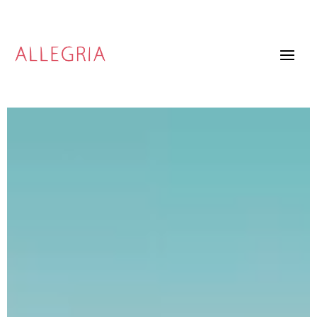
Video
Player