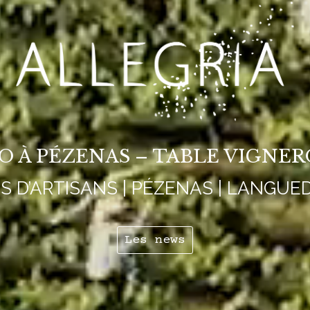
IO À PÉZENAS – TABLE VIGNE
NS D’ARTISANS | PÉZENAS | LANGUE
Les news