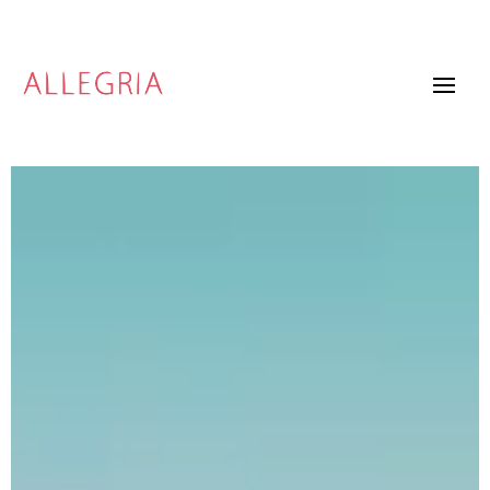
Video
Player