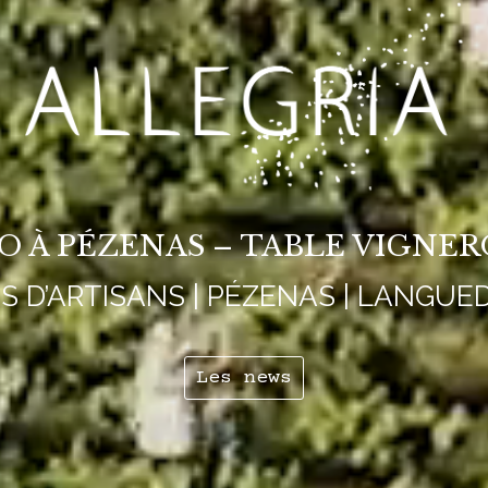
IO À PÉZENAS – TABLE VIGNE
NS D’ARTISANS | PÉZENAS | LANGUE
Les news