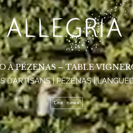
IO À PÉZENAS – TABLE VIGNE
NS D’ARTISANS | PÉZENAS | LANGUE
Les news