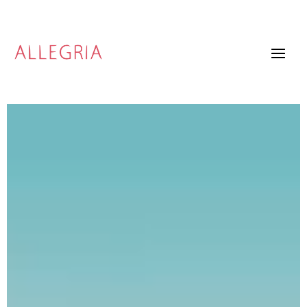
Video
Player