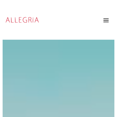
Video
Player