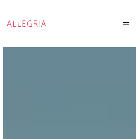
Video
Player