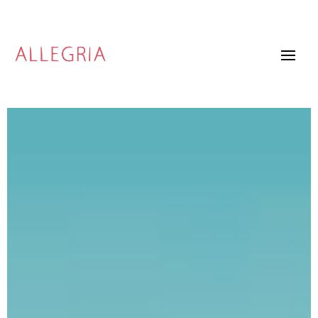
Video
Player