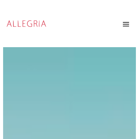
Video
Player