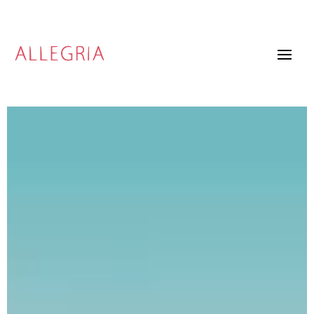
Video
Player