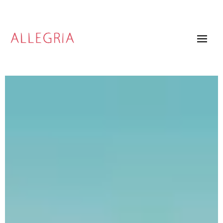
Video
Player