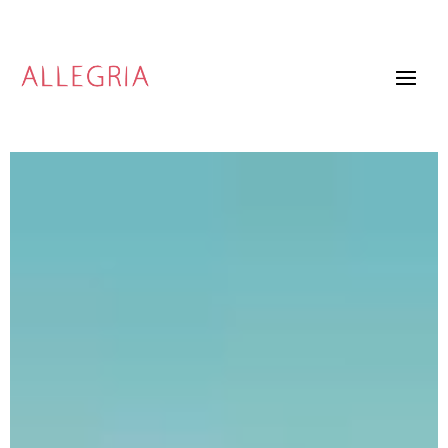
Video
Player