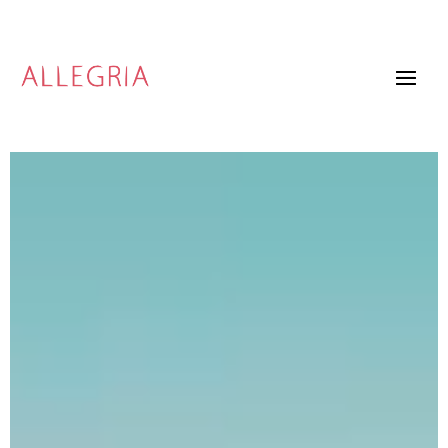
Video
Player