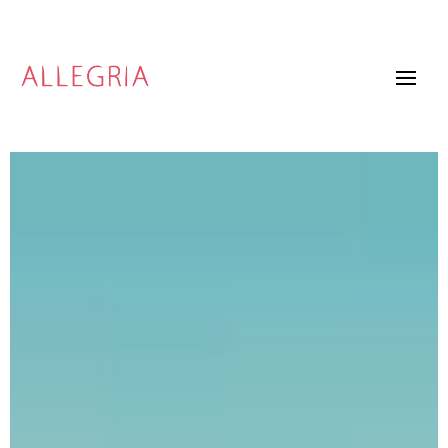
Video
Player