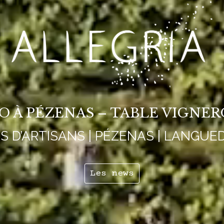
IO À PÉZENAS – TABLE VIGNE
NS D’ARTISANS | PÉZENAS | LANGUE
Les news