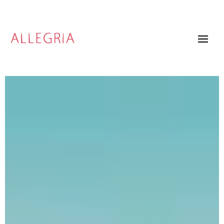
Video
Player