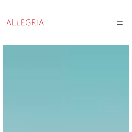
Video
Player