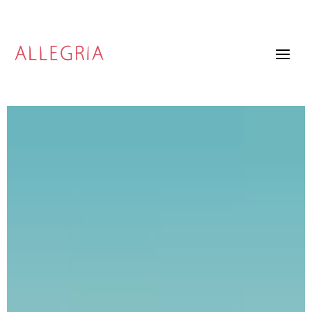
Video
Player