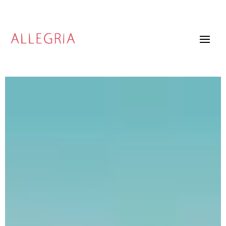
Video
Player