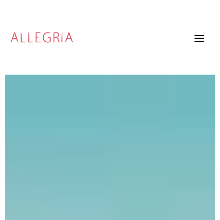
Video
Player