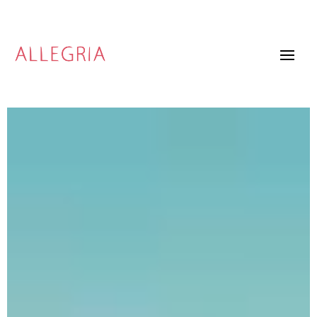
Video
Player