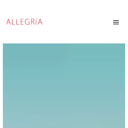
Video
Player