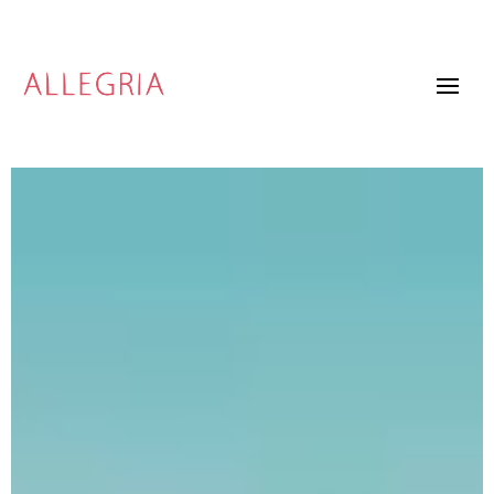
Video
Player